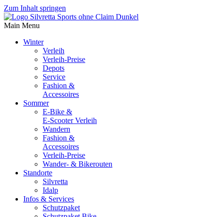
Zum Inhalt springen
Main Menu
Winter
Verleih
Verleih-Preise
Depots
Service
Fashion &
Accessoires
Sommer
E-Bike &
E-Scooter Verleih
Wandern
Fashion &
Accessoires
Verleih-Preise
Wander- & Bikerouten
Standorte
Silvretta
Idalp
Infos & Services
Schutzpaket
Schutzpaket Bike