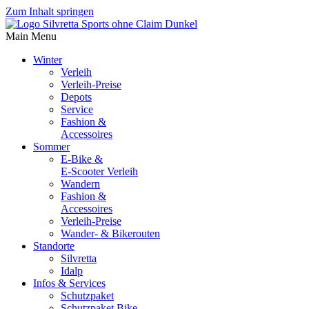
Zum Inhalt springen
Main Menu
Winter
Verleih
Verleih-Preise
Depots
Service
Fashion &
Accessoires
Sommer
E-Bike &
E-Scooter Verleih
Wandern
Fashion &
Accessoires
Verleih-Preise
Wander- & Bikerouten
Standorte
Silvretta
Idalp
Infos & Services
Schutzpaket
Schutzpaket Bike