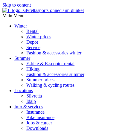
Skip to content
Main Menu
Winter
Rental
Winter prices
Depot
Service
Fashion & accessories winter
Summer
E-bike & E-scooter rental
Hiking
Fashion & accessories summer
Summer prices
Walking & cycling routes
Locations
Silvretta
Idalp
Info & services
Insurance
Bike insurance
Jobs & career
Downloads