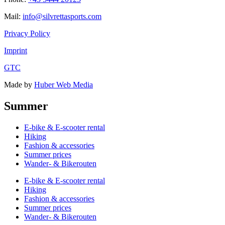
Mail:
info@silvrettasports.com
Privacy Policy
Imprint
GTC
Made by
Huber Web Media
Summer
E-bike & E-scooter rental
Hiking
Fashion & accessories
Summer prices
Wander- & Bikerouten
E-bike & E-scooter rental
Hiking
Fashion & accessories
Summer prices
Wander- & Bikerouten